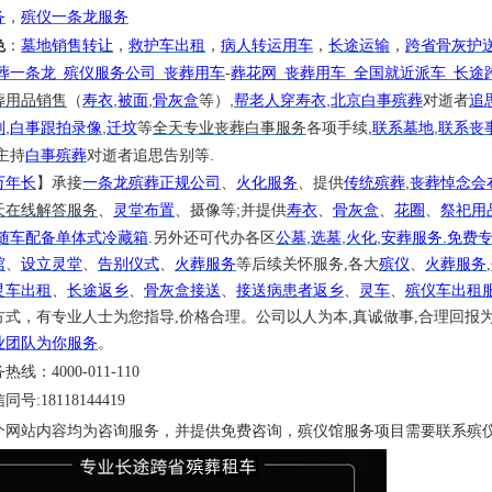
务
，
殡仪一条龙服务
色
：
墓地销售转让
，
救护车出租
，
病人转运用车
，
长途运输
，
跨省骨灰护
葬一条龙
_
殡仪服务公司
_
丧葬用车
-
葬花网
_
丧葬用车
_
全国就近派车
_
长途
,
,
,
,
葬
用品销售
（
寿衣
被面
骨灰盒
等）
帮老人穿寿衣
北京白事殡葬
对逝者
追
,
,
,
,
划
白事跟拍录像
迁坟
等
全天
专业丧葬白事服务
各项手续
联系墓地
联系丧
.
主持
白事殡葬
对逝者追思告别等
,
万年长
】
承接
一条龙殡葬正规公司
、
火化服务
、提供
传统殡葬
丧葬悼念会
;
天在线解答服务
、
灵堂布置
、摄像等
并提供
寿衣
、
骨灰盒
、
花圈
、
祭祀用
.
,
,
,
.
随车配备单体式冷藏箱
另外还可代办各区
公墓
选墓
火化
安葬服务
免费
棺
、
设立灵堂
、
告别仪式
、
火葬服务
等后续关怀服务
,各大
殡仪
、
火葬服务
,
灵车出租
、
长途返乡
、
骨灰盒接送
、
接送病患者返乡
、
灵车
、
殡仪车出租
方式，有专业人士为您指导,价格合理。公司以人为本,真诚做事,合理回报
业团队为你服务
。
务热线：
4000-011-110
信同号
:18118144419
个网站内容均为咨询服务，并提供免费咨询，殡仪馆服务项目需要联系殡