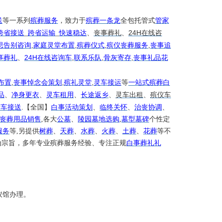
送
等一系列
殡葬服务
，致力于
殡葬一条龙
全包托管式
管家
24H
跨省接送
_
跨省运输
_
快速稳达
、
丧事葬礼
、
在线咨
,
,
,
,
思告别咨询
家庭灵堂布置
殡葬仪式
殡仪丧葬服务
丧事追
24H
,
,
,
事葬礼
、
在线咨询车
联系乐队
骨灰寄存
丧事礼品花
,
,
,
布置
丧事悼念会策划
殡礼灵堂
灵车接运
等
一站式殡葬白
品
、
净身更衣
、
灵车租用
、
长途返乡
、
灵车出租
、
殡仪车
.
专车接送
【全国】
白事活动策划
、
临终关怀
、
治丧协调
、
丧葬用品销售
,各大
公墓
、
陵园墓地选购
,
墓型墓碑
个性定
服务
等
,另提供
树葬
、
天葬
、
水葬
、
火葬
、
土葬
、
花葬
等不
为宗旨，多年专业殡葬服务经验、专注正规
白事葬礼礼
仪馆办理。