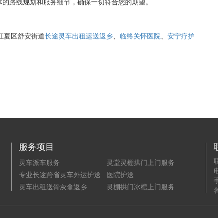
体的路线规划和服务细节，确保一切符合您的期望。
江夏区舒安街道
长途灵车出租运送返乡
、
临终关怀医院
、
安宁疗护
服务项目
灵车派车服务
灵堂灵棚拱门上门服务
电
专业长途跨省灵车外运护送
医院护送
手
灵车出租送骨灰盒返乡
灵棚拱门冰棺上门服务