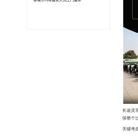
长途灵
保整个
关键考