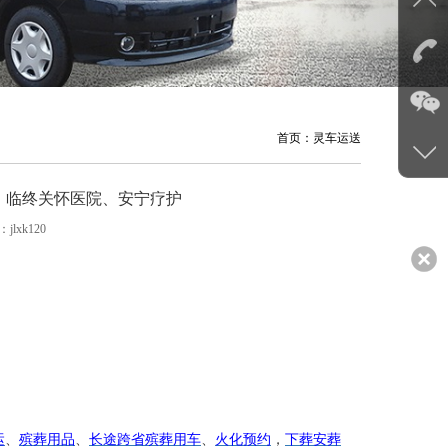
首页：
灵车运送
、临终关怀医院、安宁疗护
jlxk120
运
、
殡葬用品
、
长途跨省殡葬用车
、
火化预约
，
下葬安葬