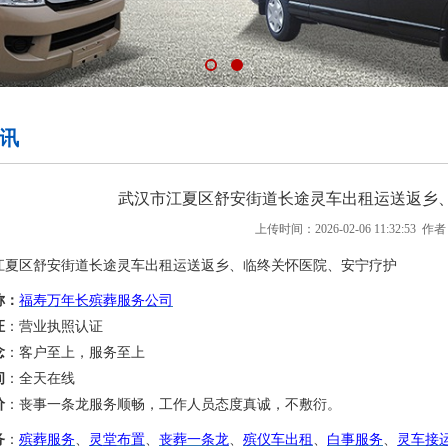
讯
武汉市江夏区舒安街道长途灵车出租运送返乡
上传时间：2026-02-06 11:32:53 作者：
江夏区舒安街道
长途灵车出租运送返乡、
临终关怀医院
、
安宁疗护
称：
福寿万年长殡葬服务公司
证
：营业执照认证
念
：客户至上，服务至上
间
：全天在线
价
：丧事一条龙服务
顺畅，
工作人员态度真诚，不敷衍。
务
：
殡葬服务
、
灵堂布置
、
丧葬一条龙
、
殡仪车出租
、
白事服务
、
灵车接