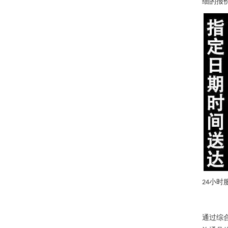
细的报
小时
24
通过综