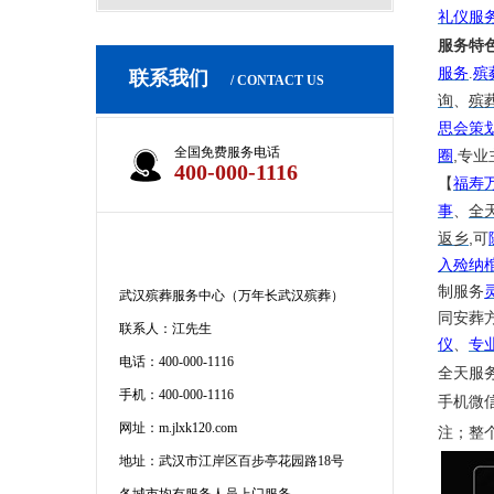
礼仪服
服务特
服务
.
殡
联系我们
/ CONTACT US
询
、
殡
思会策
全国免费服务电话
,
圈
专业
400-000-1116
【
福寿
事
、
全
,
返乡
可
入殓纳
制服务
武汉殡葬服务中心（万年长武汉殡葬）
同安葬
联系人：江先生
仪
、
专
电话：400-000-1116
全天服
手机：400-000-1116
手机微
网址：m.jlxk120.com
注；整
地址：武汉市江岸区百步亭花园路18号
各城市均有服务人员上门服务