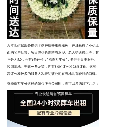
万年长殡仪服务提供了多种殡葬相关服务，并且获得了不少正
面的客户反馈。项目包括长途跨省返乡、老人护送接运等，其
评分为
，并有
条评价；
福寿万年长
，专注于白事服务、
5.0
8
“
”
陵园墓地、丧葬一条龙等，拥有
的评分和
条评价。这些
5.0
22
高评分和较多的服务人次表明该公司在当地具有较好的口碑。
选择像万年长这样的殡仪服务公司时，您可以考虑以下几点：