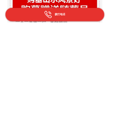
拨打电话
响应速度：公司在紧急情况下的响应能力和效率。
尽管万年长殡仪服务看起来是一个不错的选择，但在最终决定
前，建议您直接联系他们获取最新的服务详情，并可能与其他
当地服务提供商比较，以找到最适合您需求的服务。同时，考
虑到这是一项非常个人化的服务，最好也能亲自与服务商沟通
感受其专业态度。
武汉市新洲区涨渡湖街道
本地殡仪服务公司哪家口碑好？
万年
长殡仪服务
、
殡仪服务中心