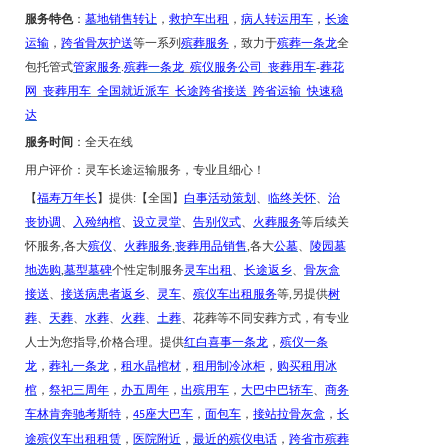
服务特色
：
墓地销售转让
，
救护车出租
，
病人转运用车
，
长途
运输
，
跨省骨灰护送
等一系列
殡葬服务
，致力于
殡葬一条龙
全
包托管式
管家服务
.
殡葬一条龙
_
殡仪服务公司
_
丧葬用车
-
葬花
网
_
丧葬用车
_
全国就近派车
_
长途跨省接送
_
跨省运输
_
快速稳
达
服务时间
：全天在线
用户评价：
灵车长途运输服务，专业且细心！
【
福寿万年长
】提供
:【全国】
白事活动策划
、
临终关怀
、
治
丧协调
、
入殓纳棺
、
设立灵堂
、
告别仪式
、
火葬服务
等后续关
怀服务
,各大
殡仪
、
火葬服务
,
丧葬用品销售
,各大
公墓
、
陵园墓
地选购
,
墓型墓碑
个性定制服务
灵车出租
、
长途返乡
、
骨灰盒
接送
、
接送病患者返乡
、
灵车
、
殡仪车出租服务
等
,另提供
树
葬
、
天葬
、
水葬
、
火葬
、
土葬
、花葬等不同安葬方式，有专业
人士为您指导
,价格合理。提供
红白喜事一条龙
，
殡仪一条
龙
，
葬礼一条龙
，
租水晶棺材
，
租用制冷冰柜
，
购买租用冰
棺
，
祭祀三周年
，
办五周年
，
出殡用车
，
大巴中巴轿车
、
商务
车林肯奔驰考斯特
，
座大巴车
，
面包车
，
接站拉骨灰盒
，
长
45
途殡仪车出租租赁
，
医院附近
，
最近的殡仪电话
，
跨省市殡葬