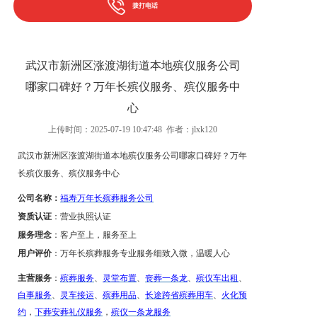
拨打电话
武汉市新洲区涨渡湖街道本地殡仪服务公司
哪家口碑好？万年长殡仪服务、殡仪服务中
心
上传时间：2025-07-19 10:47:48 作者：jlxk120
武汉市新洲区涨渡湖街道
本地殡仪服务公司哪家口碑好？万年
长殡仪服务
、
殡仪服务中心
公司名称：
福寿万年长殡葬服务公司
资质认证
：营业执照认证
服务理念
：客户至上，服务至上
用户评价
：
万年长殡葬服务专业
服务
细致入微，温暖人心
主营服务
：
殡葬服务
、
灵堂布置
、
丧葬一条龙
、
殡仪车出租
、
白事服务
、
灵车接运
、
殡葬用品
、
长途跨省殡葬用车
、
火化预
约
，
下葬安葬礼仪服务
，
殡仪一条龙服务