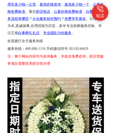
用车多少钱一公里
，
墓地价格咨询
，
墓地多少钱一个
，
公墓价
格收费标准
。最近
殡仪电话
，
公墓价格收费标准
，
白事丧葬服
电话
务流程有哪些
？
火化服务如何预约
？
免费专车接送
。公司以人
为本
,真诚做事,合理回报为宗旨，多年专业殡葬服务经验、专
注正规
白事葬礼礼仪
、
专业团队为你服务
。
欢迎拨打全天服务热线
服务热线：
400-000-1116 手机微信同号:18118144419
注；
整个网站内容均为咨询服务，并提供免费咨询，殡仪馆服
务项目需要联系殡仪馆办理