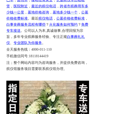
巴车
，
面包车
，
接站拉骨灰盒
，
长途殡仪车出租租
赁
，
医院附近
，
最近的殡仪电话
，
跨省市殡葬用车多
少钱一公里
，
墓地价格咨询
，
墓地多少钱一个
，
公墓
价格收费标准
。最近
殡仪电话
，
公墓价格收费标准
，
白事丧葬服务流程有哪些
？
火化服务如何预约
？
免费
专车接送
。公司以人为本
,真诚做事,合理回报为宗
旨，多年专业殡葬服务经验、专注正规
白事葬礼礼
仪
、
专业团队为你服务
。
全天服务热线
：
4000-011-110
手机微信同号
:18118144419
注；整个网站内容均为咨询服务，并提供免费咨询，
殡仪馆服务项目需要联系殡仪馆办理。