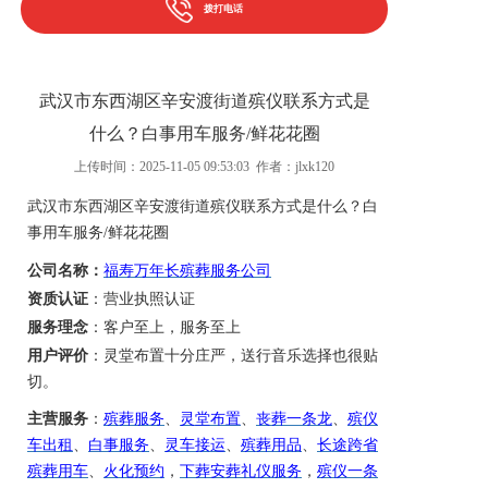
拨打电话
武汉市东西湖区辛安渡街道殡仪联系方式是
什么？白事用车服务/鲜花花圈
上传时间：2025-11-05 09:53:03 作者：jlxk120
武汉市东西湖区辛安渡街道
殡仪联系方式是什么？
白
事用车服务
/
鲜花花圈
公司名称：
福寿万年长殡葬服务公司
资质认证
：营业执照认证
服务理念
：客户至上，服务至上
用户评价
：
灵堂布置
十分
庄严，
送行
音乐选择也很贴
切。
主营服务
：
殡葬服务
、
灵堂布置
、
丧葬一条龙
、
殡仪
车出租
、
白事服务
、
灵车接运
、
殡葬用品
、
长途跨省
殡葬用车
、
火化预约
，
下葬安葬礼仪服务
，
殡仪一条