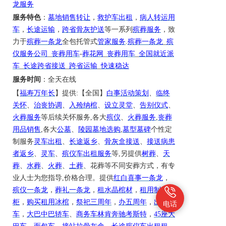
龙服务
服务特色
：
墓地销售转让
，
救护车出租
，
病人转运用
车
，
长途运输
，
跨省骨灰护送
等一系列
殡葬服务
，致
力于
殡葬一条龙
全包托管式
管家服务
.
殡葬一条龙
_
殡
仪服务公司
_
丧葬用车
-
葬花网
_
丧葬用车
_
全国就近派
车
_
长途跨省接送
_
跨省运输
_
快速稳达
服务时间
：全天在线
【
福寿万年长
】提供
:【全国】
白事活动策划
、
临终
关怀
、
治丧协调
、
入殓纳棺
、
设立灵堂
、
告别仪式
、
火葬服务
等后续关怀服务
,各大
殡仪
、
火葬服务
,
丧葬
用品销售
,各大
公墓
、
陵园墓地选购
,
墓型墓碑
个性定
制服务
灵车出租
、
长途返乡
、
骨灰盒接送
、
接送病患
者返乡
、
灵车
、
殡仪车出租服务
等
,另提供
树葬
、
天
葬
、
水葬
、
火葬
、
土葬
、花葬等不同安葬方式，有专
业人士为您指导
,价格合理。提供
红白喜事一条龙
，
殡仪一条龙
，
葬礼一条龙
，
租水晶棺材
，
租用制冷冰
柜
，
购买租用冰棺
，
祭祀三周年
，
办五周年
，
出殡用
电话
车
，
大巴中巴轿车
、
商务车林肯奔驰考斯特
，
45座大